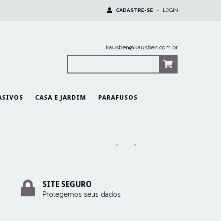
CADASTRE-SE
-
LOGIN
kausben@kausben.com.br
0
Itens
|
R$0,00
ASIVOS
CASA E JARDIM
PARAFUSOS
Início
-
EPI
-
Máscara PFF2s
SITE SEGURO
Protegemos seus dados