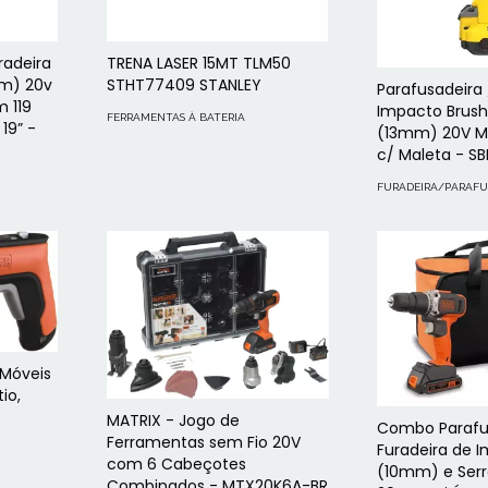
radeira
TRENA LASER 15MT TLM50
mm) 20v
STHT77409 STANLEY
Parafusadeira 
m 119
Impacto Brushl
FERRAMENTAS À BATERIA
19” -
(13mm) 20V Ma
c/ Maleta - S
FURADEIRA/PARAFU
 Móveis
io,
MATRIX - Jogo de
Combo Parafu
Ferramentas sem Fio 20V
Furadeira de 
com 6 Cabeçotes
(10mm) e Serr
Combinados - MTX20K6A-BR