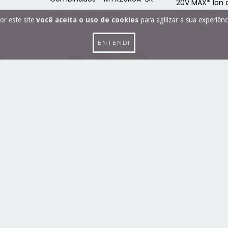
20V MAX* Íon de
BCK22S1S-BR
FURADEIRA/PARAFUSADEIRA
or este site
você aceita o uso de cookies
para agilizar a sua experiên
FURADEIRA/PARAFU
ENTENDI
eira De
0v
Furadeira e parafusadeira de
Furadeira E Pa
impacto 13mm C/T 20V
Dcd776c2 Bivo
BRUSHLESS DCD796D2
FURADEIRA/PARAFU
FURADEIRA/PARAFUSADEIRA