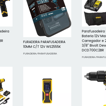
adeira
Parafusadeira 
"
Bateria 12V M
BR
Carregador e 2
FURADEIRA PARAFUSADEIRA
3/8" Bivolt De
10MM C/T 12V WS2555K
DCD700C2BR
FURADEIRA/PARAFUSADEIRA
FURADEIRA/PARAFU