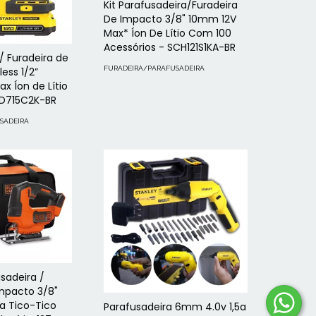
Kit Parafusadeira/Furadeira
De Impacto 3/8" 10mm 12V
Max* Íon De Lítio Com 100
Acessórios - SCH121S1KA-BR
/ Furadeira de
FURADEIRA/PARAFUSADEIRA
ess 1/2”
x Íon de Lítio
BD715C2K-BR
SADEIRA
sadeira /
Impacto 3/8"
a Tico-Tico
Parafusadeira 6mm 4.0v 1,5a