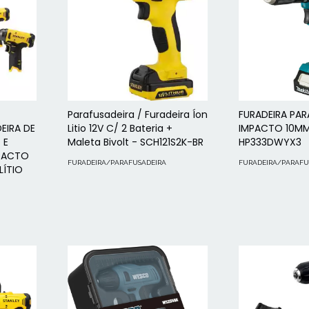
Parafusadeira / Furadeira Íon
FURADEIRA PAR
EIRA DE
Litio 12V C/ 2 Bateria +
IMPACTO 10MM
 E
Maleta Bivolt - SCH121S2K-BR
HP333DWYX3
MPACTO
FURADEIRA/PARAFUSADEIRA
FURADEIRA/PARAFU
LÍTIO