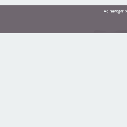
Ao navegar p
Furadeira E Parafusad
Impacto 13mm C/t 2
SBH20S2K Stanley
FURADEIRA/PARAFUSADEIRA