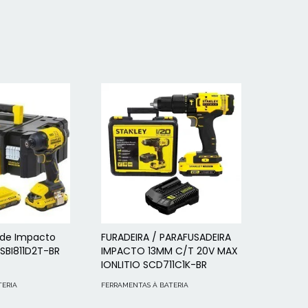
 de Impacto
FURADEIRA / PARAFUSADEIRA
 SBI811D2T-BR
IMPACTO 13MM C/T 20V MAX
IONLITIO SCD711C1K-BR
TERIA
FERRAMENTAS À BATERIA