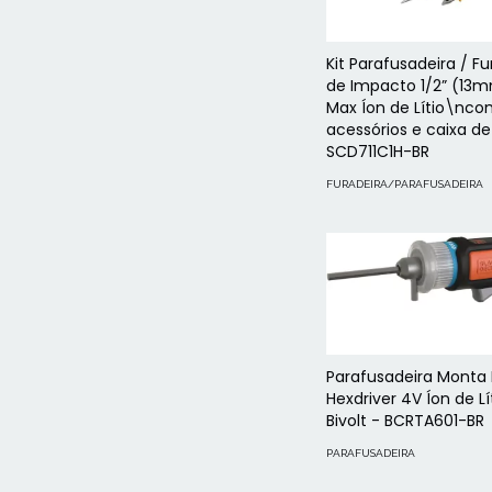
Kit Parafusadeira / Fu
de Impacto 1/2” (13
Max Íon de Lítio\nco
acessórios e caixa de 
SCD711C1H-BR
FURADEIRA/PARAFUSADEIRA
Parafusadeira Monta
Hexdriver 4V Íon de Lít
Bivolt - BCRTA601-BR
PARAFUSADEIRA