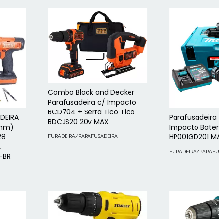
Combo Black and Decker
Parafusadeira c/ Impacto
BCD704 + Serra Tico Tico
ADEIRA
Parafusadeira 
BDCJS20 20v MAX
0mm)
Impacto Bater
28
HP001GD201 M
FURADEIRA/PARAFUSADEIRA
A
FURADEIRA/PARAFU
-BR