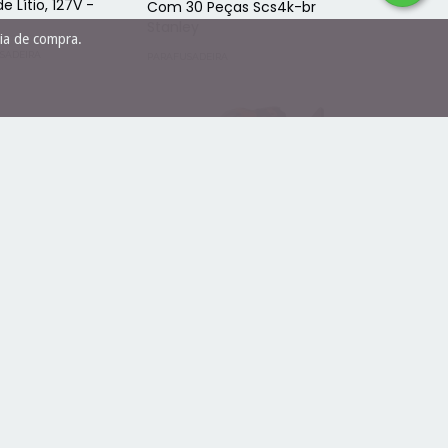
 Lítio, 127V -
Com 30 Peças Scs4k-br
Stanley
cia de compra.
SADEIRA
PARAFUSADEIRA
Multi Tarefas Matrix 6x1 20v
rafusadeira
B&d Bdcdm6kitc
lt
FERRAMENTAS À BATERIA
SADEIRA