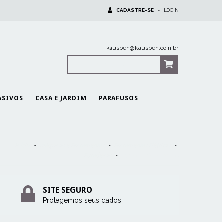
CADASTRE-SE
-
LOGIN
kausben@kausben.com.br
0
Itens
|
R$0,00
ASIVOS
CASA E JARDIM
PARAFUSOS
Início
-
Máquinas e Ferramentas
-
Ferramentas Elétricas
-
Furadeiras
-
Ferramentas à Bateria
SITE SEGURO
Protegemos seus dados