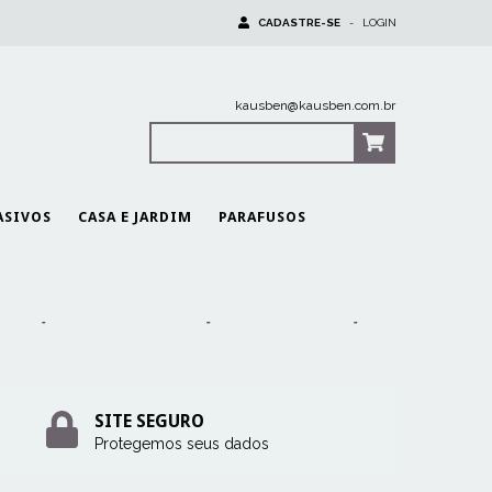
CADASTRE-SE
-
LOGIN
kausben@kausben.com.br
0
Itens
|
R$0,00
ASIVOS
CASA E JARDIM
PARAFUSOS
Início
-
Máquinas e Ferramentas
-
Ferramentas Elétricas
-
Serra
Circular de Bancada
SITE SEGURO
Protegemos seus dados