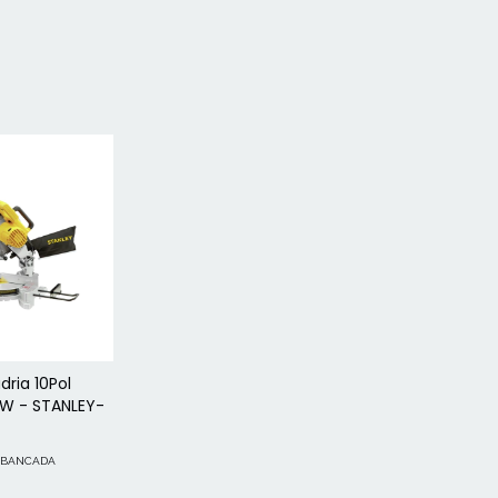
dria 10Pol
0W - STANLEY-
E BANCADA