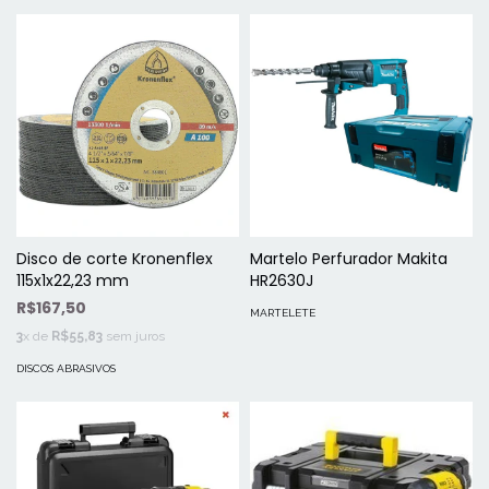
Disco de corte Kronenflex
Martelo Perfurador Makita
115x1x22,23 mm
HR2630J
R$167,50
MARTELETE
3
x de
R$55,83
sem juros
DISCOS ABRASIVOS