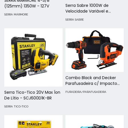
SERRA MÁRMORE 4-3/8"
Serra Sabre 1000W de
(125mm) 1350W - 127V
Velocidade Variável e
SERRA MÁRMORE
Reversível - DW304PK-BR
SERRA SABRE
Combo Black and Decker
Parafusadeira c/ Impacto
BCD704 + Serra Tico Tico
Serra Tico-Tico 20V Max Íon
FURADEIRA/PARAFUSADEIRA
BDCJS20 20v MAX
De Lítio - SCJ600D1K-BR
SERRA TICO-TICO