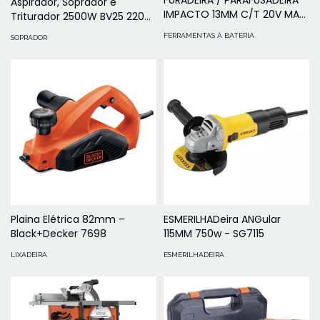
Aspirador, Soprador e
IMPACTO 13MM C/T 20V MAX
Triturador 2500W BV25 220V
IONLITIO SCD711C1K-BR
Black+Decker
FERRAMENTAS À BATERIA
SOPRADOR
Plaina Elétrica 82mm –
ESMERILHADeira ANGular
Black+Decker 7698
115MM 750w - SG7115
LIXADEIRA
ESMERILHADEIRA