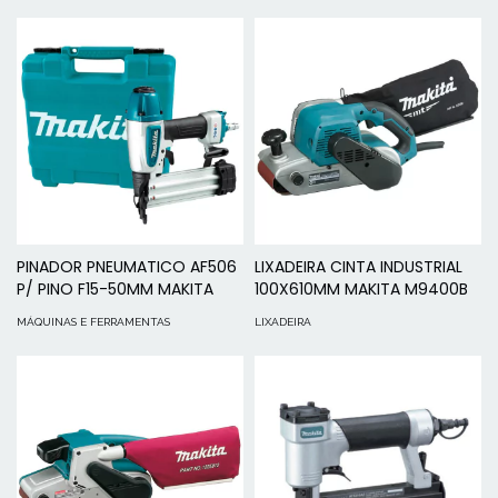
PINADOR PNEUMATICO AF506
LIXADEIRA CINTA INDUSTRIAL
P/ PINO F15-50MM MAKITA
100X610MM MAKITA M9400B
MÁQUINAS E FERRAMENTAS
LIXADEIRA