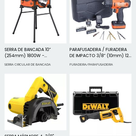
SERRA DE BANCADA 10”
PARAFUSADEIRA / FURADEIRA
(254mm) 1800W -
DE IMPACTO 3/8” (10mm) 12V
BES71800TSS
MAX* LÍTIO – ÍON 28
SERRA CIRCULAR DE BANCADA
FURADEIRA/PARAFUSADEIRA
ACESSÓRIOS E MALETA BIVOLT
- BCD712VHDK-BR