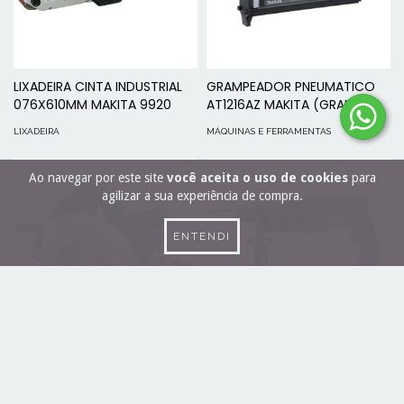
LIXADEIRA CINTA INDUSTRIAL
GRAMPEADOR PNEUMATICO
076X610MM MAKITA 9920
AT1216AZ MAKITA (GRAMPO
#80)
LIXADEIRA
MÁQUINAS E FERRAMENTAS
Ao navegar por este site
você aceita o uso de cookies
para
agilizar a sua experiência de compra.
ENTENDI
SERRA CIRCULAR 185MM
Martelete Combinado Sds-
MAKITA 5007N
plus 800w - Hr2470 Makita