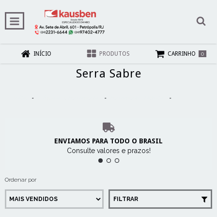
0
INÍCIO
PRODUTOS
CARRINHO
Serra Sabre
Início
-
Máquinas e Ferramentas
-
Ferramentas Elétricas
-
Serra Sabre
ENVIAMOS PARA TODO O BRASIL
Consulte valores e prazos!
Ordenar por
FILTRAR