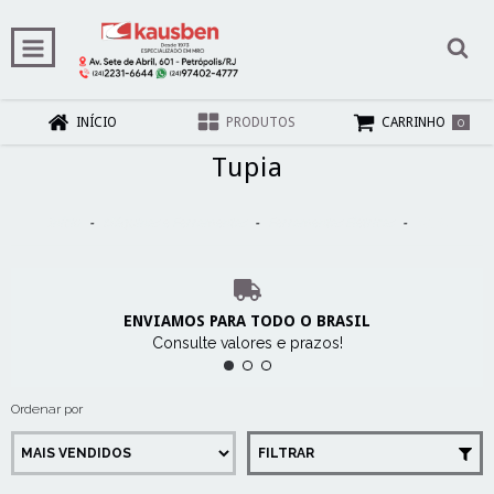
0
INÍCIO
PRODUTOS
CARRINHO
Tupia
Início
-
Máquinas e Ferramentas
-
Ferramentas Elétricas
-
Tupia
ENVIAMOS PARA TODO O BRASIL
Consulte valores e prazos!
Ordenar por
FILTRAR