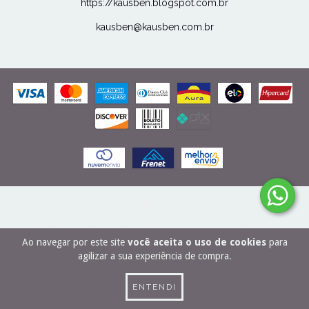
https://kausben.blogspot.com.br
kausben@kausben.com.br
COPYRIGHT KAUSBEN - 27506989000166 - 2026. TODOS OS DIREITOS
RESERVADOS.
Ao navegar por este site
você aceita o uso de cookies
para
agilizar a sua experiência de compra.
ENTENDI