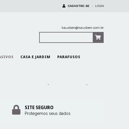
CADASTRE-SE
-
LOGIN
kausben@kausben.com.br
0
Itens
|
R$0,00
ASIVOS
CASA E JARDIM
PARAFUSOS
Início
-
Químicos e Abrasivos
-
Solventes
SITE SEGURO
Protegemos seus dados