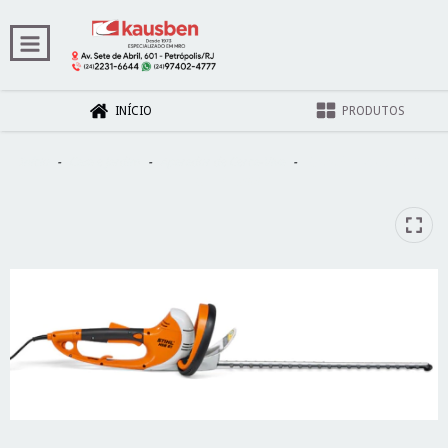
INÍCIO
PRODUTOS
Início
-
Casa e Jardim
-
Aparador de Cerca-Viva
-
Aparador De Cerca Viva
HSE 61 - Stihl