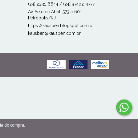
(24) 2231-6644 / (24) 97402-4777
Av. Sete de Abril, 573 e 601 -
Petrópolis/RJ
https://kausben.blogspot.com.br
kausben@kausben.com.br
EN - 27506989000166 - 2026. TODOS OS DIREITOS RESERVADOS.
cia de compra.