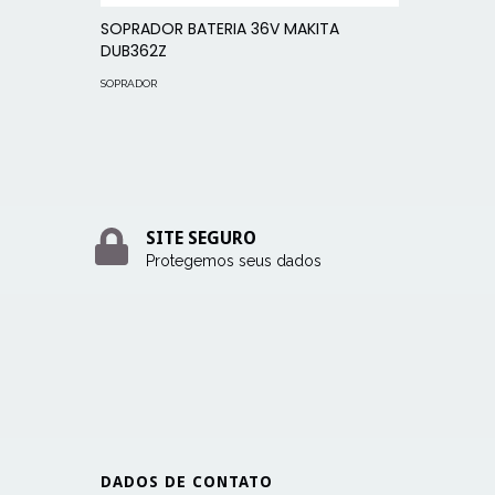
SOPRADOR BATERIA 36V MAKITA
DUB362Z
Aspirado
STIHL
SOPRADOR
SOPRADOR
SITE SEGURO
Protegemos seus dados
DADOS DE CONTATO