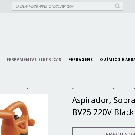
FERRAMENTAS ELETRICAS
FERRAGENS
QUÍMICO E ABR
Início
-
Máquinas e Ferramentas
-
Ferramentas Elétricas
-
Soprador
-
Aspirador, Sopr
BV25 220V Blac