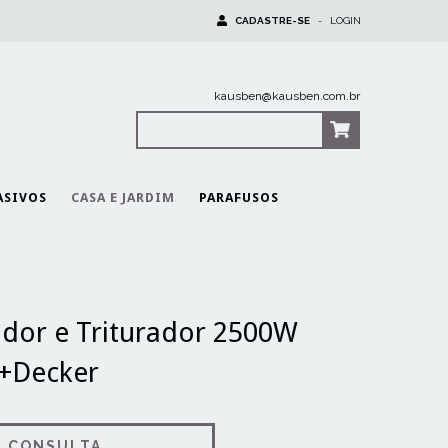
CADASTRE-SE
-
LOGIN
kausben@kausben.com.br
0
Itens
|
R$0,00
ASIVOS
CASA E JARDIM
PARAFUSOS
Aspirador, Soprador e Triturador 2500W BV25 220V Black+Decker
ador e Triturador 2500W
k+Decker