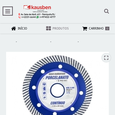
0
INÍCIO
PRODUTOS
CARRINHO
Início
-
Químicos e Abrasivos
-
Discos abrasivos
-
DISCO DIAMANTADO
110MM PORCELANATO HEAVY DUTY