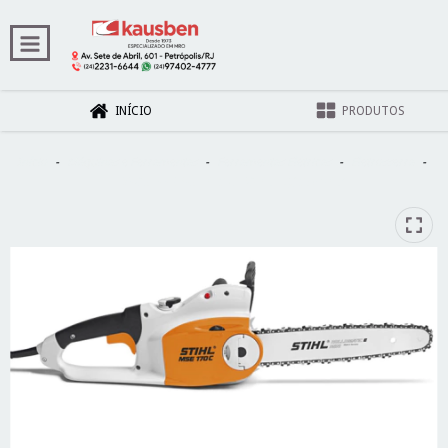
INÍCIO
PRODUTOS
Início
-
Máquinas e Ferramentas
-
Ferramentas Elétricas
-
Eletrosserra
-
ELETROSERRA MSE 170 C-BQ 127 V,30cm/12"