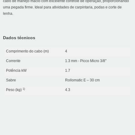
cabo de manejo macio com excelente controle de operação, proporcionando
uma pegada firme. Ideal para atividades de carpintaria, podas e corte de
lenha.
Dados técnicos
Comprimento do cabo (m)
4
Corrente
1.3 mm - Picco Micro 3/8"
Potência kW
1.7
Sabre
Rollomatic E – 30 cm
1)
Peso (kg)
4.3