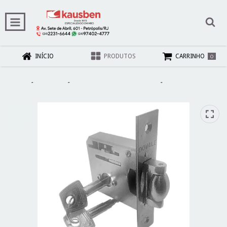
0
INÍCIO
PRODUTOS
CARRINHO
Início
-
Ferragens
-
Fechaduras e fechos p/ móveis
-
Fechadura auxiliar
Tetra Timmer- Dovale 78402
ESGOTADO