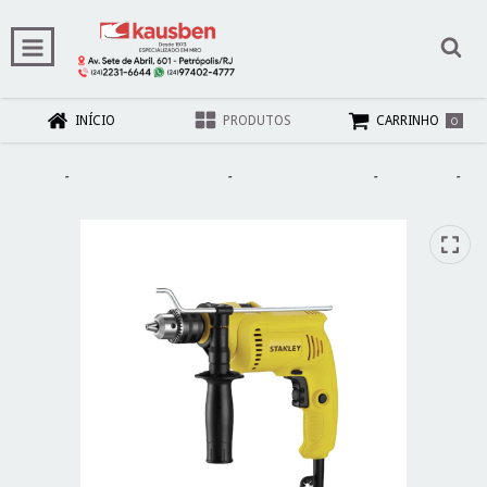
0
INÍCIO
PRODUTOS
CARRINHO
Início
-
Máquinas e Ferramentas
-
Ferramentas Elétricas
-
Furadeiras
-
Furadeira De Impacto Vvr 600w 1/2 (13mm) 127v Sdh600-br