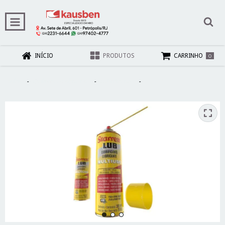
0
INÍCIO
PRODUTOS
CARRINHO
Início
-
Químicos e Abrasivos
-
Lubrificantes
-
Lubrificantes Spray Starrett
Lub 300ml