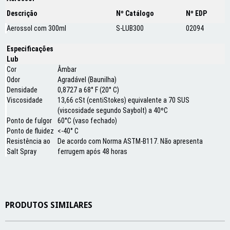
Descrição
Nº Catálogo
Nº EDP
Aerossol com 300ml
S-LUB300
02094
Especificações
Lub
Cor
Âmbar
Odor
Agradável (Baunilha)
Densidade
0,8727 a 68° F (20° C)
Viscosidade
13,66 cSt (centiStokes) equivalente a 70 SUS
(viscosidade segundo Saybolt) a 40ºC
Ponto de fulgor
60°C (vaso fechado)
Ponto de fluidez
<-40° C
Resistência ao
De acordo com Norma ASTM-B117. Não apresenta
Salt Spray
ferrugem após 48 horas
PRODUTOS SIMILARES