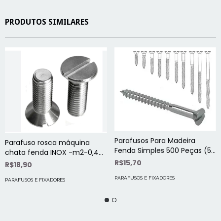
PRODUTOS SIMILARES
Parafusos Para Madeira
Parafuso rosca máquina
Fenda Simples 500 Peças (5
chata fenda INOX -m2-0,40
ct)
zincado com porca
R$15,70
R$18,90
20unidades
PARAFUSOS E FIXADORES
PARAFUSOS E FIXADORES