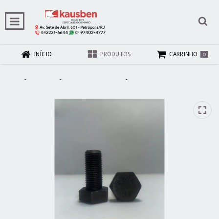
0
INÍCIO
PRODUTOS
CARRINHO
Início
-
Ferragens
-
Parafusos e Fixadores
-
PARAFUSO M14 X 30 MB PASSO
1.5 ACO 8.8 KIT C/10 UNIDADES