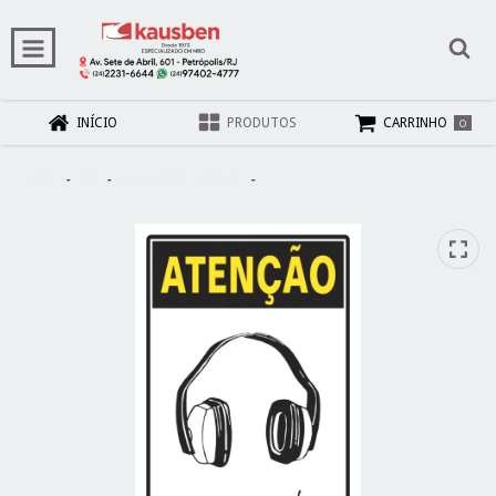
0
INÍCIO
PRODUTOS
CARRINHO
Início
-
EPI
-
Placas de Sinalização
-
PLACA USO OBRIGATÓRIO FONE DE
OUVIDO (POLIESTILENO) 20X30 REF.: 250AU - SINALIZE