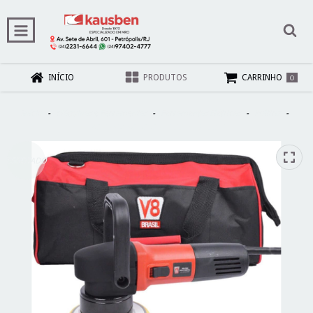
0
INÍCIO
PRODUTOS
CARRINHO
Início
-
Máquinas e Ferramentas
-
Ferramentas Elétricas
-
Politriz
-
POLITRIZ ROTO-ORB 900W V8 220V
ESGOTADO