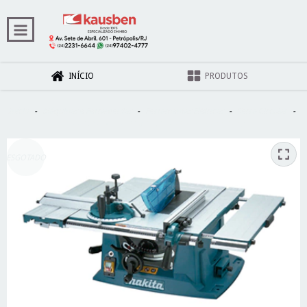
INÍCIO
PRODUTOS
Início
-
Máquinas e Ferramentas
-
Ferramentas Elétricas
-
Serra Circular
-
SERRA CIRCULAR BANCADA 255MM MLT100 110V
ESGOTADO