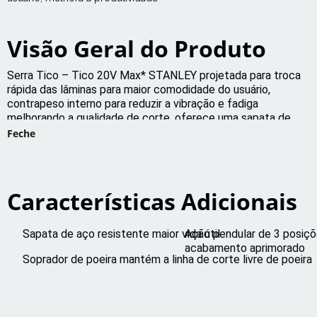
Visão Geral do Produto
Serra Tico – Tico 20V Max* STANLEY projetada para troca
rápida das lâminas para maior comodidade do usuário,
contrapeso interno para reduzir a vibração e fadiga
melhorando a qualidade de corte, oferece uma sapata de
aço resistente para maior vida útil. A ação pendular com 3
Feche
posições permite alternar entre corte rápido ou acabamento
aprimorado.
Características Adicionais
Sapata de aço resistente maior vida útil
Ação pendular de 3 posiçõe
acabamento aprimorado
Soprador de poeira mantém a linha de corte livre de poeira