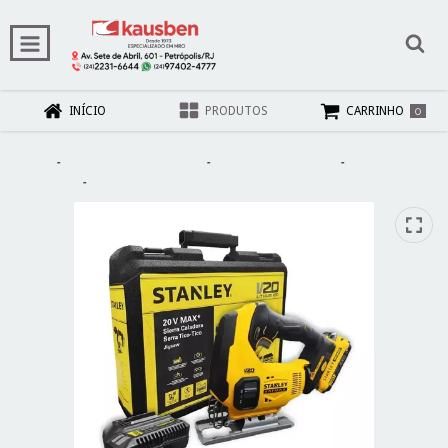
0
INÍCIO
PRODUTOS
CARRINHO
Início
-
Máquinas e Ferramentas
-
Ferramentas Elétricas
-
Serra Tico-Tico
-
Serra Tico-Tico 20V Max Íon De Lítio - SCJ600D1K-BR