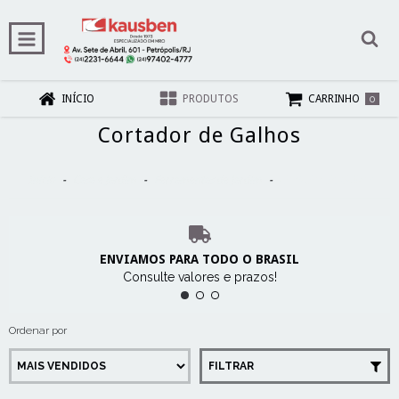
0
INÍCIO
PRODUTOS
CARRINHO
Cortador de Galhos
Início
-
Casa e Jardim
-
Ferramentas de Jardim
-
Cortador de Galhos
ENVIAMOS PARA TODO O BRASIL
Consulte valores e prazos!
Ordenar por
FILTRAR