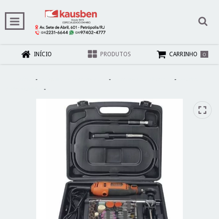
0
INÍCIO
PRODUTOS
CARRINHO
Início
-
Máquinas e Ferramentas
-
Ferramentas Elétricas
-
Retifica /
MicroRetifica
-
Kit Micro Retífica Com 113 Acessórios - Rt18ka - Black + Decker