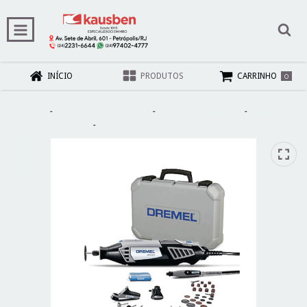
0
INÍCIO
PRODUTOS
CARRINHO
Início
-
Máquinas e Ferramentas
-
Ferramentas Elétricas
-
Retifica /
MicroRetifica
-
Retificadeira Mini Dremel 4000 C/36 pçs 127V
ESGOTADO