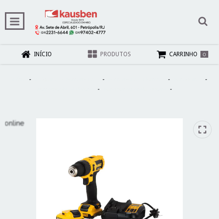
0
INÍCIO
PRODUTOS
CARRINHO
Início
-
Máquinas e Ferramentas
-
Ferramentas Elétricas
-
Furadeiras
-
Ferramentas à Bateria
-
Furadeira/Parafusadeira
-
Kit
Parafusadeira/Furadeira Com Impato 3/8'' (10 mm) 12V MAX* Ion de Litio,
Carregador Bivolt, 2 Baterias de 1.3Ah e Bolsa para Transporte. DCD716D2-B