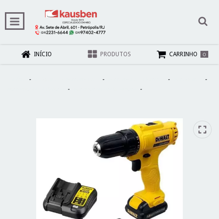
0
INÍCIO
PRODUTOS
CARRINHO
Início
-
Máquinas e Ferramentas
-
Ferramentas Elétricas
-
Furadeiras
-
Ferramentas à Bateria
-
Furadeira/Parafusadeira
-
Parafusadeira Furadeira a
Bateria 12V Max Com Bolsa Carregador e 2 Baterias 1,3AH 3/8" Bivolt Dewalt
DCD700C2BR