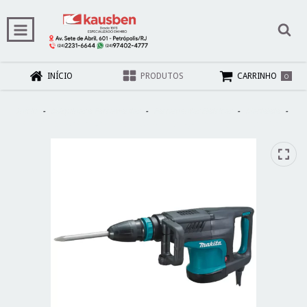
0
INÍCIO
PRODUTOS
CARRINHO
Início
-
Máquinas e Ferramentas
-
Ferramentas Elétricas
-
Martelete
-
MARTELETE ROMPEDOR MAX 10KG 1510W 25,5J HM1203C 220V MAKITA