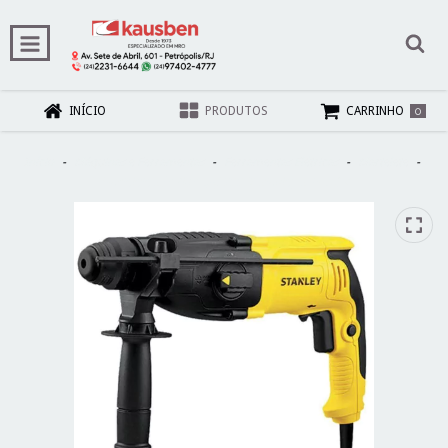
0
INÍCIO
PRODUTOS
CARRINHO
Início
-
Máquinas e Ferramentas
-
Ferramentas Elétricas
-
Martelete
-
Martelete Sds Plus 2,4J 800W-Stanley-SHR263K