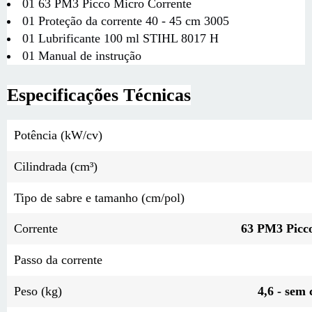
01 63 PM3 Picco Micro Corrente
01 Proteção da corrente 40 - 45 cm 3005
01 Lubrificante 100 ml STIHL 8017 H
01 Manual de instrução
Especificações Técnicas
Potência (kW/cv)
Cilindrada (cm³)
Tipo de sabre e tamanho (cm/pol)
Corrente
63 PM3 Picc
Passo da corrente
Peso (kg)
4,6 - sem 