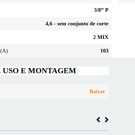
3/8” P
4,6 - sem conjunto de corte
2 MIX
B(A)
103
E USO E MONTAGEM
Baixar