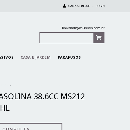
CADASTRE-SE
-
LOGIN
kausben@kausben.com.br
0
Itens
|
R$0,00
ASIVOS
CASA E JARDIM
PARAFUSOS
serra
-
MOTOSSERRA GASOLINA 38.6CC MS212 SABRE 40CM STIHL
SOLINA 38.6CC MS212
IHL