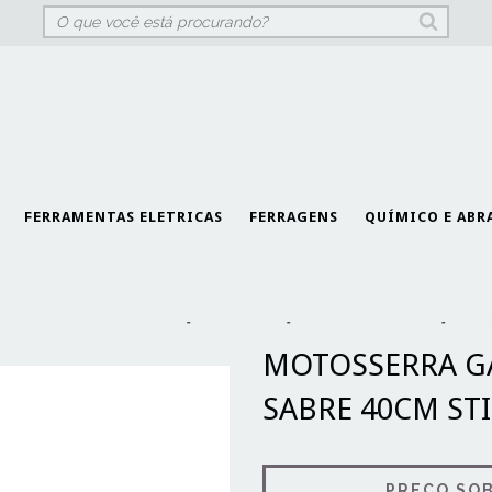
FERRAMENTAS ELETRICAS
FERRAGENS
QUÍMICO E ABR
Início
-
Casa e Jardim
-
Ferramentas de Jardim
-
Motos
MOTOSSERRA GA
SABRE 40CM ST