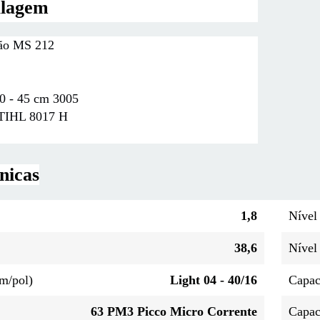
alagem
tão MS 212
40 - 45 cm 3005
STIHL 8017 H
nicas
1,8
Nível
38,6
Nível 
m/pol)
Light 04 - 40/16
Capac
63 PM3 Picco Micro Corrente
Capac