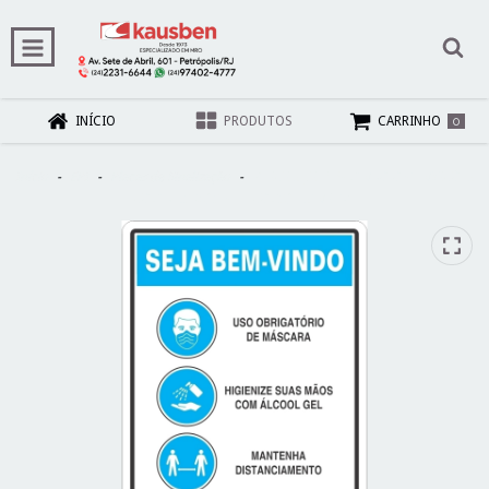
0
INÍCIO
PRODUTOS
CARRINHO
Início
-
EPI
-
Placas de Sinalização
-
PLACA SEJA BEM VINDO ORIENTAÇÕES
COVID 20 X 30 REF.: COV03 - SINALIZE