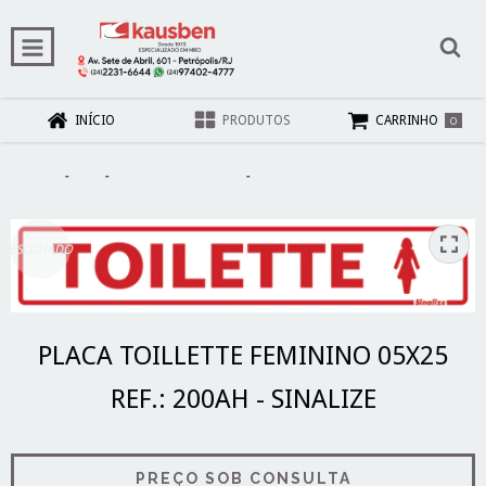
0
INÍCIO
PRODUTOS
CARRINHO
Início
-
EPI
-
Placas de Sinalização
-
PLACA TOILLETTE FEMININO 05X25
REF.: 200AH - SINALIZE
ESGOTADO
PLACA TOILLETTE FEMININO 05X25
REF.: 200AH - SINALIZE