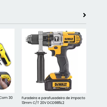
 Com 30
Furadeira e parafusadeira de impacto
Furadei
13mm C/T 20V DCD985L2
13mm C