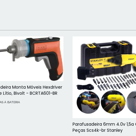
deira Monta Móveis Hexdriver
 Lítio, Bivolt - BCRTA601-BR
S À BATERIA
Parafusadeira 6mm 4.0v 1,5a
Peças Scs4k-br Stanley