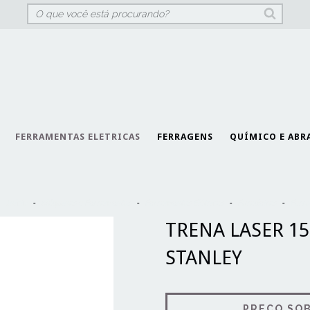
FERRAMENTAS ELETRICAS
FERRAGENS
QUÍMICO E ABR
Início
-
Máquinas e Ferramentas
-
Ferramentas Elétricas
-
Furadeiras
-
Ferra
TRENA LASER 1
STANLEY