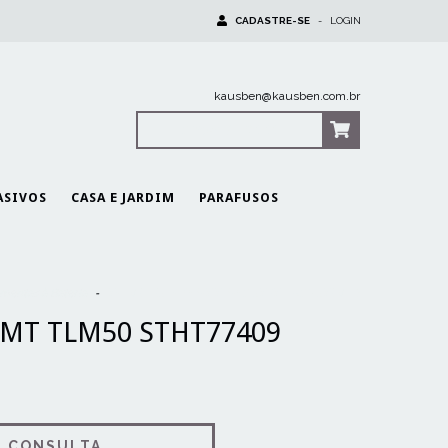
CADASTRE-SE
-
LOGIN
kausben@kausben.com.br
0
Itens
|
R$0,00
ASIVOS
CASA E JARDIM
PARAFUSOS
mentas à Bateria
-
TRENA LASER 15MT TLM50 STHT77409 STANLEY
5MT TLM50 STHT77409