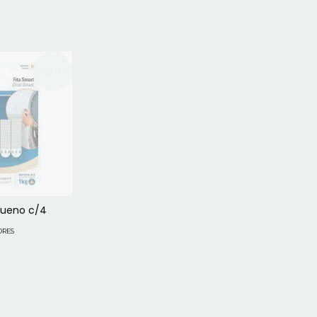
ESGOTADO
queno c/4
ORES