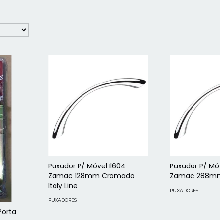
Puxador P/ Móvel Il604
Puxador P/ Móv
Zamac 128mm Cromado
Zamac 288mm 
Italy Line
PUXADORES
PUXADORES
Porta