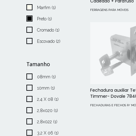
Cadeado + Parafuso
Marfim (1)
FERRAGENS PARA MÓVEIS
Preto (1)
Cromado (1)
Escovado (2)
Tamanho
08mm (1)
10mm (1)
Fechadura auxiliar Te
Timmer- Dovale 784
2,4 X 08 (1)
FECHADURAS E FECHOS P/ MÓ
2,8x020 (1)
2,8x022 (1)
3,2 X 06 (1)