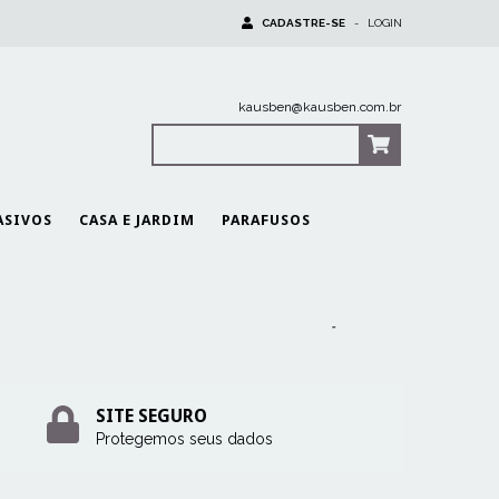
CADASTRE-SE
-
LOGIN
kausben@kausben.com.br
0
Itens
|
R$0,00
ASIVOS
CASA E JARDIM
PARAFUSOS
Início
-
Ferragens
SITE SEGURO
Protegemos seus dados