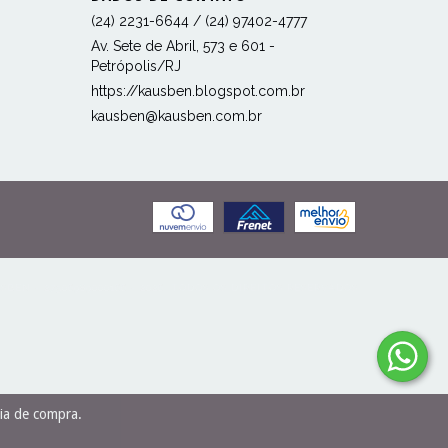
(24) 2231-6644 / (24) 97402-4777
Av. Sete de Abril, 573 e 601 -
Petrópolis/RJ
https://kausben.blogspot.com.br
kausben@kausben.com.br
EN - 27506989000166 - 2026. TODOS OS DIREITOS RESERVADOS.
cia de compra.