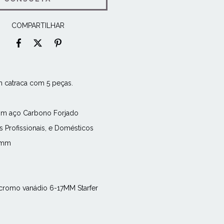
COMPARTILHAR
m catraca com 5 peças.
 com aço Carbono Forjado
os Profissionais, e Domésticos
4 mm
a Embalagem:
cromo vanádio 6-17MM Starfer