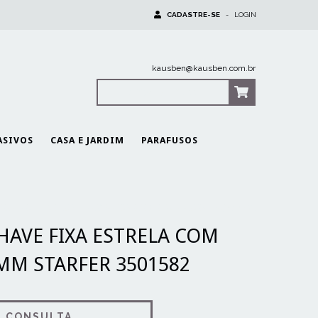
CADASTRE-SE
-
LOGIN
kausben@kausben.com.br
0
Itens
|
R$0,00
ASIVOS
CASA E JARDIM
PARAFUSOS
ÇAS CHAVE FIXA ESTRELA COM CATRACA 8 A 14MM STARFER 3501582
HAVE FIXA ESTRELA COM
MM STARFER 3501582