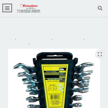
0
INÍCIO
PRODUTOS
CARRINHO
Início
-
Máquinas e Ferramentas
-
Ferramentas Manuais
-
Ferramentas
Automotivas
-
Kit Jogo De Chave De Boca C/ 6 Pecas 6-17mm - EDA