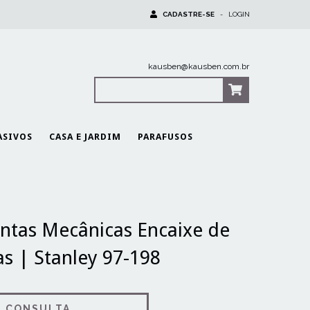
CADASTRE-SE
-
LOGIN
kausben@kausben.com.br
0
Itens
|
R$0,00
ASIVOS
CASA E JARDIM
PARAFUSOS
rramentas Mecânicas Encaixe de 1/2" com 40 peças | Stanley 97-198
ntas Mecânicas Encaixe de
s | Stanley 97-198