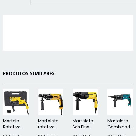
PRODUTOS SIMILARES
Martele
Martelete
Martelete
Martelete
Rotativo
rotativo
Sds Plus
Combinado
Rompedor
26mm
2,4J 800W-
Sds-plus
MARTELETE
MARTELETE
MARTELETE
MARTELETE