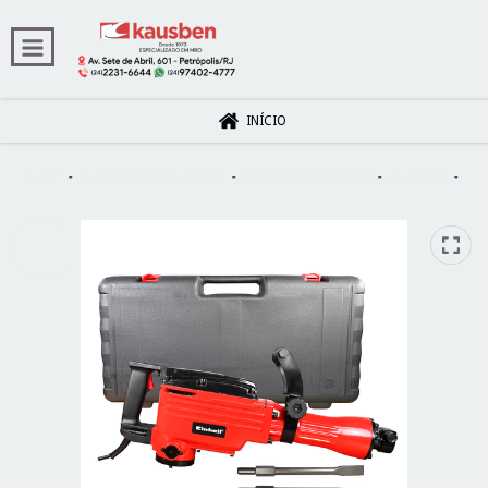
INÍCIO
Início
-
Máquinas e Ferramentas
-
Ferramentas Elétricas
-
Martelete
-
MARTELETE DEMOLIDOR SEXT30 14,6K 1600W 42J TC-DH1600/1 - EINHELL
ESGOTADO