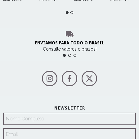
26mm Vvr
800w 127v
Stanley-
800w -
Plus
D25133K-BR
SHR263K
Hr2470
Shr263k
DeWalt
Makita
Stanley-
220v
ENVIAMOS PARA TODO O BRASIL
Consulte valores e prazos!
NEWSLETTER