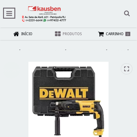
0
INÍCIO
PRODUTOS
CARRINHO
Início
-
Máquinas e Ferramentas
-
Ferramentas Elétricas
-
Martelete
-
Martelete Furadeira De Impacto 800w 220v Dewalt D25133K-B2
ESGOTADO