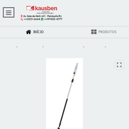
INÍCIO
PRODUTOS
Início
-
Casa e Jardim
-
Ferramentas de Jardim
-
Motopoda
-
Motopoda
Gas 2t 25.4cc Sabre 30cm HT 75 - Stihl