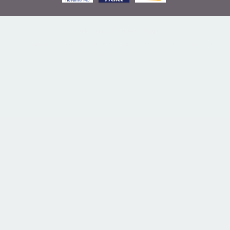
COPYRIGHT KAUSBEN - 27506989000166 - 2026. TODOS OS DIREITOS
RESERVADOS.