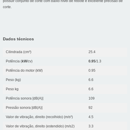
possuir conjunto de corte com baixo nível de rebote e excelente precisão de
corte.
Dados técnicos
Cilindrada (cm³)
25.4
Potência (
kW
/cv)
0.95
/1.3
Potência do motor (kW)
0.95
Peso (kg)
6.6
Peso kg
6.6
Potência sonora [dB(A)]
109
Pressão sonora [dB(A)]
92
Valor de vibração, direito (recolhido) (m/s²)
4.5
Valor de vibração, direito (estendido) (m/s2)
3.3