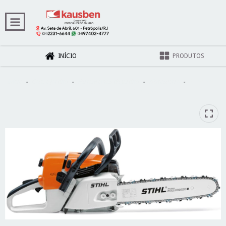
INÍCIO
PRODUTOS
Início
-
Casa e Jardim
-
Ferramentas de Jardim
-
Motosserra
-
Motosserra
Gas 59.0cc Sabre 40 MS 361 - Stihl