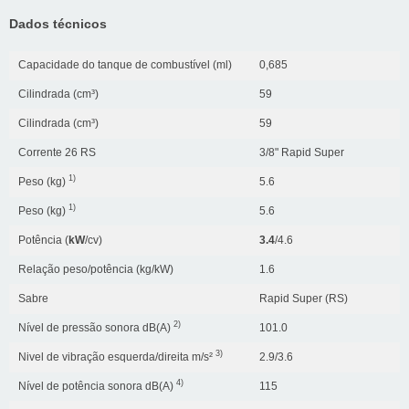
Dados técnicos
Capacidade do tanque de combustível (ml)
0,685
Cilindrada (cm³)
59
Cilindrada (cm³)
59
Corrente 26 RS
3/8" Rapid Super
1)
Peso (kg)
5.6
1)
Peso (kg)
5.6
Potência (
kW
/cv)
3.4
/4.6
Relação peso/potência (kg/kW)
1.6
Sabre
Rapid Super (RS)
2)
Nível de pressão sonora dB(A)
101.0
3)
Nivel de vibração esquerda/direita m/s²
2.9/3.6
4)
Nível de potência sonora dB(A)
115