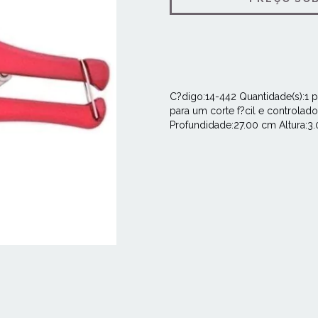
C?digo:14-442 Quantidade(s):1 
para um corte f?cil e controlad
Profundidade:27.00 cm Altura:3