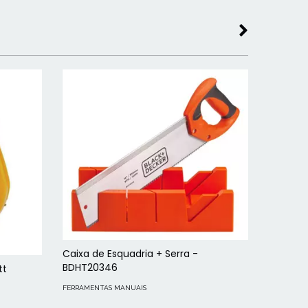
Caixa de Esquadria + Serra -
BDHT20346
tt
Irwin Bo
Base E
FERRAMENTAS MANUAIS
FERRAMEN