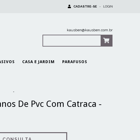
CADASTRE-SE
-
LOGIN
kausben@kausben.com.br
0
Itens
|
R$0,00
ASIVOS
CASA E JARDIM
PARAFUSOS
anuais
-
Corta Tubos E Canos De Pvc Com Catraca - Stanley 14-442
anos De Pvc Com Catraca -