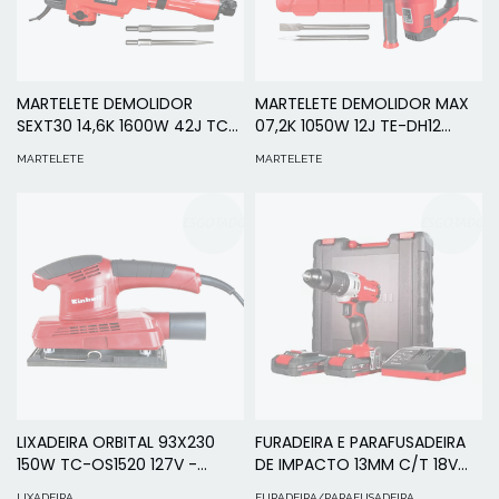
MARTELETE DEMOLIDOR
MARTELETE DEMOLIDOR MAX
SEXT30 14,6K 1600W 42J TC-
07,2K 1050W 12J TE-DH12
DH1600/1 - EINHELL
220V - EINHELL
MARTELETE
MARTELETE
ESGOTADO
ESGOTADO
LIXADEIRA ORBITAL 93X230
FURADEIRA E PARAFUSADEIRA
150W TC-OS1520 127V -
DE IMPACTO 13MM C/T 18V
EINHELL
TE-CD 18/2 Li-i 2B - EINHELL
LIXADEIRA
FURADEIRA/PARAFUSADEIRA