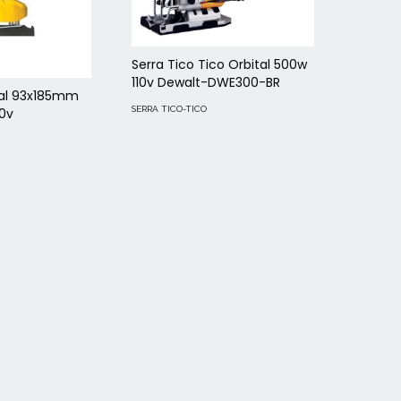
Serra Tico Tico Orbital 500w
110v Dewalt-DWE300-BR
ital 93x185mm
SERRA TICO-TICO
10v