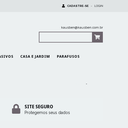
CADASTRE-SE
-
LOGIN
kausben@kausben.com.br
0
Itens
|
R$0,00
ASIVOS
CASA E JARDIM
PARAFUSOS
Início
-
Produtos
SITE SEGURO
Protegemos seus dados