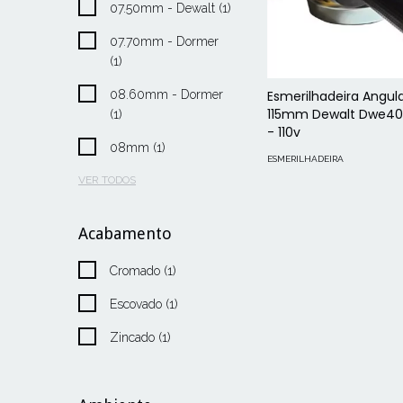
07.50mm - Dewalt (1)
07.70mm - Dormer
(1)
Esmerilhadeira Angul
08.60mm - Dormer
115mm Dewalt Dwe40
(1)
- 110v
08mm (1)
ESMERILHADEIRA
VER TODOS
Acabamento
Cromado (1)
Escovado (1)
Zincado (1)