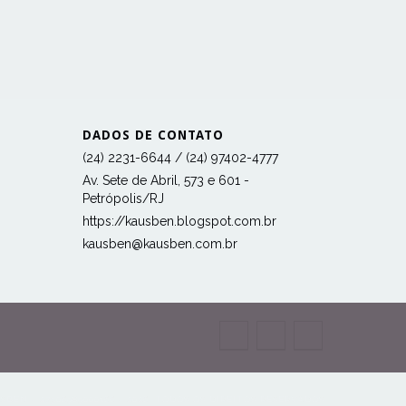
DADOS DE CONTATO
(24) 2231-6644 / (24) 97402-4777
Av. Sete de Abril, 573 e 601 -
Petrópolis/RJ
https://kausben.blogspot.com.br
kausben@kausben.com.br
EN - 27506989000166 - 2026. TODOS OS DIREITOS RESERVADOS.