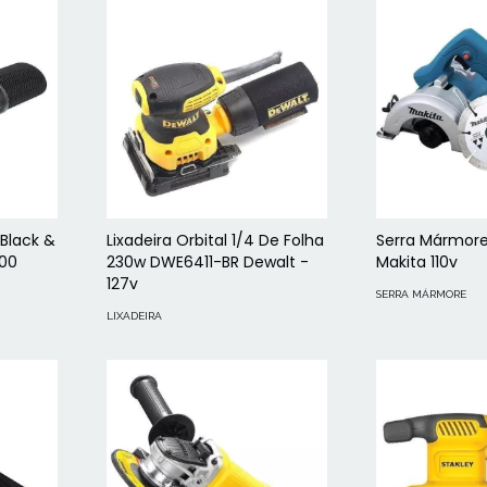
 Black &
Lixadeira Orbital 1/4 De Folha
Serra Mármor
100
230w DWE6411-BR Dewalt -
Makita 110v
127v
SERRA MÁRMORE
LIXADEIRA