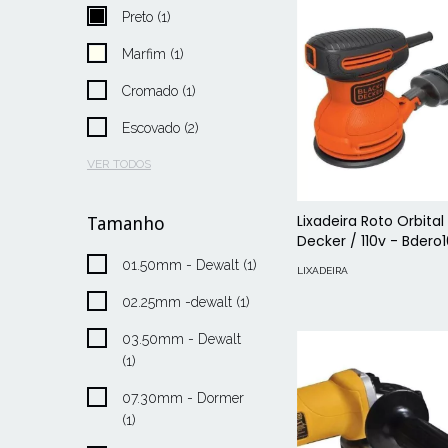
Preto (1)
Marfim (1)
Cromado (1)
Escovado (2)
VER TODOS
Lixadeira Roto Orbital
Tamanho
Decker / 110v - Bdero
01.50mm - Dewalt (1)
LIXADEIRA
02.25mm -dewalt (1)
03.50mm - Dewalt
(1)
07.30mm - Dormer
(1)