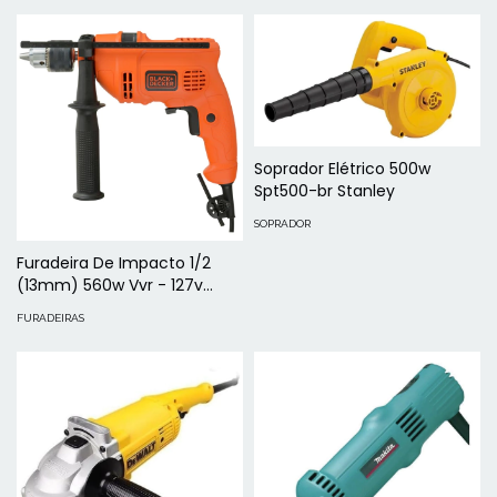
Soprador Elétrico 500w
Spt500-br Stanley
SOPRADOR
Furadeira De Impacto 1/2
(13mm) 560w Vvr - 127v
Tm555br B&d
FURADEIRAS